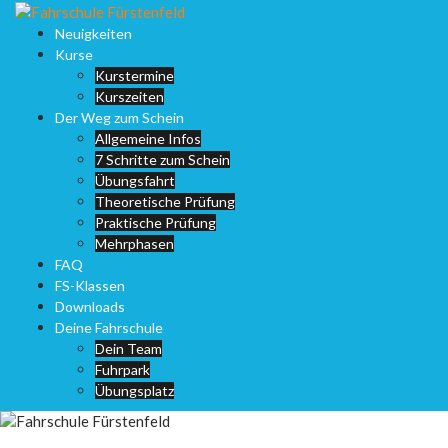
Springe
zum
Neuigkeiten
Inhalt
Kurse
Kurstermine
Kurszeiten
Der Weg zum Schein
Allgemeine Infos
7 Schritte zum Schein
Übungsfahrt
Theoretische Prüfung
Praktische Prüfung
Mehrphasen
FAQ
FS-Klassen
Downloads
Deine Fahrschule
Dein Team
Fuhrpark
Übungsplatz