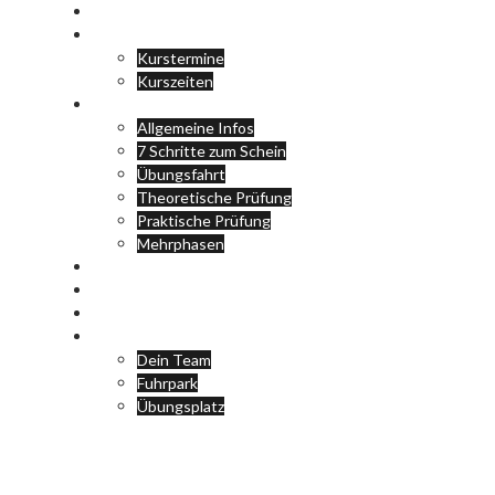
Neuigkeiten
Kurse
Kurstermine
Kurszeiten
Der Weg zum Schein
Allgemeine Infos
7 Schritte zum Schein
Übungsfahrt
Theoretische Prüfung
Praktische Prüfung
Mehrphasen
FAQ
FS-Klassen
Downloads
Deine Fahrschule
Dein Team
Fuhrpark
Übungsplatz