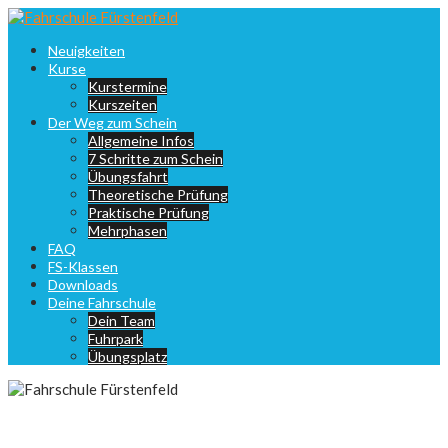
Springe
zum
Neuigkeiten
Inhalt
Kurse
Kurstermine
Kurszeiten
Der Weg zum Schein
Allgemeine Infos
7 Schritte zum Schein
Übungsfahrt
Theoretische Prüfung
Praktische Prüfung
Mehrphasen
FAQ
FS-Klassen
Downloads
Deine Fahrschule
Dein Team
Fuhrpark
Übungsplatz