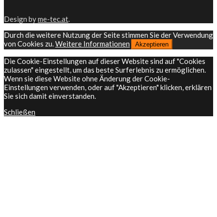
Design by
me-tec.at
.
Durch die weitere Nutzung der Seite stimmen Sie der Verwendung
von Cookies zu.
Weitere Informationen
Akzeptieren
Die Cookie-Einstellungen auf dieser Website sind auf "Cookies
zulassen" eingestellt, um das beste Surferlebnis zu ermöglichen.
Wenn sie diese Website ohne Änderung der Cookie-
Einstellungen verwenden, oder auf "Akzeptieren" klicken, erklären
Sie sich damit einverstanden.
Schließen